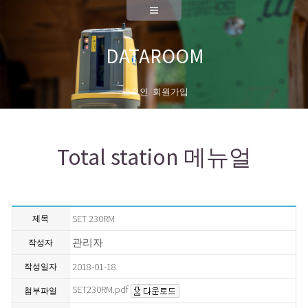
A/S
측량기기 성능검사
DATAROOM
대리점안내
회사소개
로그인
회원가입
대표이사 인사말
Total station 메뉴얼
연혁
News
채용공고
SET 230RM
제목
오시는길
관리자
작성자
2018-01-18
작성일자
SET230RM.pdf
첨부파일