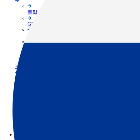
토탈 스테이션
GNSS
3D 스캐너
머신 컨트롤
소프트웨어
브랜드
TOPCON 브랜드
SOKKIA 브랜드
ClearEdge3D 브랜드
서포트