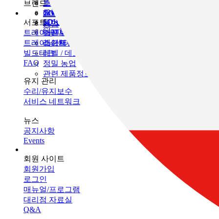
인프라 유지 관리
브랜드
토목
토탈 스테이션
모니터링
GNSS
TOPCON
건축
SOKKIA
서포트
데이터 콜렉터
3D 스캐너
농업
ClearEdge3D
트레이닝
소프트웨어
머신 컨트롤
트레이닝센터
레이저
소프트웨어
빌드테크
레벨 / 데오드라이트
FAQ
정밀 농업
관련 제품정보
유지 관리
수리/유지보수
서비스 네트워크
뉴스
공지사항
Events
회원 사이트
회원가입
로그인
매뉴얼/프로그램
대리점 자료실
Q&A