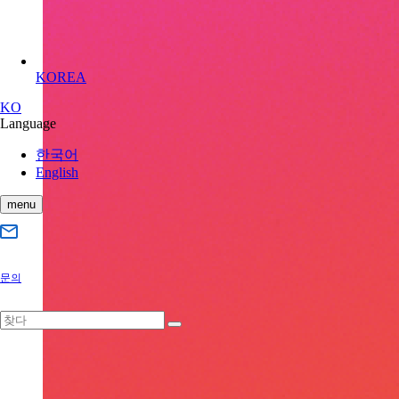
KOREA
KO
Language
한국어
English
menu
문의