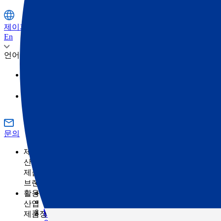
제이피주식회사
En
언어
日本語
영어
문의
제품정보
산업
제품정보 카테고리
측량
브랜드
토목
토탈 스테이션
GNSS
TOPCON
활용 사례
건축
SOKKIA
3D 스캐너
산업
건축의 디지털화란 무엇입니까?
ClearEdge3D
머신 컨트롤
제품정보 카테고리
농업
측량