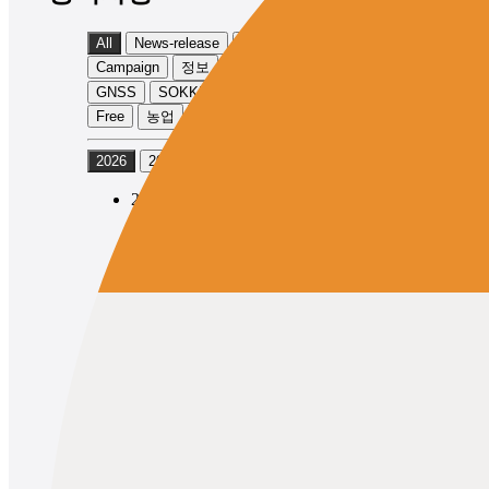
All
News-release
Product-info
Campaign
정보
Event
TOPCON
GNSS
SOKKIA
Physical
Exhibition
Free
농업
토목
2026
2025
2024
2026/05/12
News-release
Product-info
TOPCON
GNSS
Topcon Launches the GNSS Receiver
“HiPer XR” with Expanded
Observation Range
2026/05/12
News-release
Product-info
SOKKIA
GNSS
Topcon Launches SOKKIA Brand
GNSS Receiver “GRX5” with
Expanded Observation Range
1