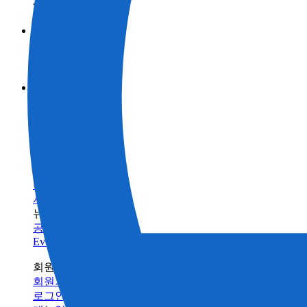
제품정보 카테고리
측량
브랜드
토목
토탈 스테이션
GNSS
TOPCON
활용 사례
건축
SOKKIA
3D 스캐너
산업
BIM 솔루션으로 스캔
ClearEdge3D
머신 컨트롤
제품정보 카테고리
측량
건물 검사 솔루션
인프라 유지 관리
브랜드
토목
토탈 스테이션
건축의 디지털화란 무엇입니까?
모니터링
GNSS
TOPCON
농업
건축
SOKKIA
서포트
데이터 콜렉터
3D 스캐너
농업
ClearEdge3D
트레이닝
소프트웨어
머신 컨트롤
트레이닝센터
레이저
소프트웨어
빌드테크
레벨 / 데오드라이트
FAQ
정밀 농업
유지 관리
관련 제품정보
수리/유지보수
서비스 네트워크
뉴스
공지사항
Events
회원 사이트
회원가입
로그인