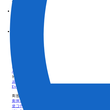
제품정보 카테고리
측량
브랜드
토목
토탈 스테이션
GNSS
TOPCON
활용 사례
건축
SOKKIA
3D 스캐너
산업
BIM 솔루션으로 스캔
ClearEdge3D
머신 컨트롤
제품정보 카테고리
측량
건물 검사 솔루션
인프라 유지 관리
브랜드
토목
토탈 스테이션
건축의 디지털화란 무엇입니까?
모니터링
GNSS
TOPCON
농업
건축
SOKKIA
서포트
데이터 콜렉터
3D 스캐너
농업
ClearEdge3D
트레이닝
소프트웨어
머신 컨트롤
트레이닝센터
레이저
소프트웨어
빌드테크
레벨 / 데오드라이트
FAQ
정밀 농업
유지 관리
관련 제품정보
수리/유지보수
서비스 네트워크
뉴스
공지사항
Events
회원 사이트
회원가입
로그인