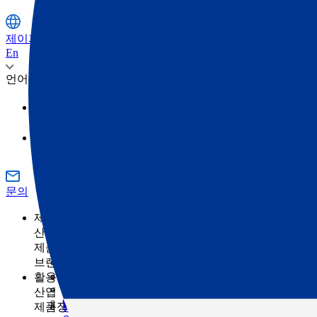
제이피주식회사
En
언어
日本語
영어
문의
제품정보
산업
제품정보 카테고리
측량
브랜드
토목
토탈 스테이션
GNSS
TOPCON
활용 사례
건축
SOKKIA
3D 스캐너
산업
건축의 디지털화란 무엇입니까?
ClearEdge3D
머신 컨트롤
제품정보 카테고리
농업
측량