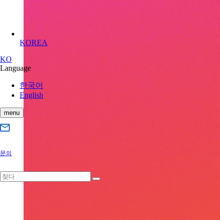
KOREA
KO
Language
한국어
English
menu
문의