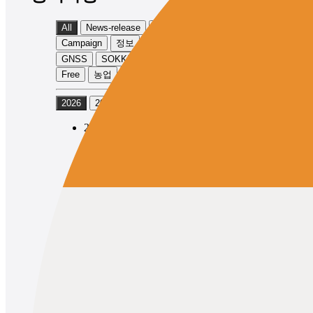
All
News-release
Product-info
Campaign
정보
Event
TOPCON
GNSS
SOKKIA
Physical
Exhibition
Free
농업
토목
2026
2025
2024
2026/05/12
News-release
Product-info
TOPCON
GNSS
Topcon Launches the GNSS Receiver
“HiPer XR” with Expanded
Observation Range
2026/05/12
News-release
Product-info
SOKKIA
GNSS
Topcon Launches SOKKIA Brand
GNSS Receiver “GRX5” with
Expanded Observation Range
1