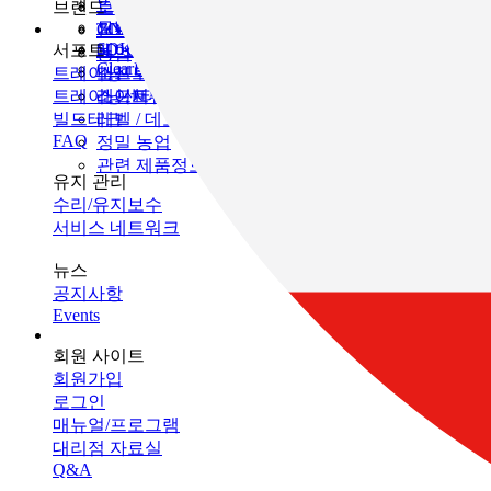
인프라 유지 관리
브랜드
토목
토탈 스테이션
모니터링
GNSS
TOPCON
건축
SOKKIA
서포트
데이터 콜렉터
3D 스캐너
농업
ClearEdge3D
트레이닝
소프트웨어
머신 컨트롤
트레이닝센터
레이저
소프트웨어
빌드테크
레벨 / 데오드라이트
FAQ
정밀 농업
관련 제품정보
유지 관리
수리/유지보수
서비스 네트워크
뉴스
공지사항
Events
회원 사이트
회원가입
로그인
매뉴얼/프로그램
대리점 자료실
Q&A