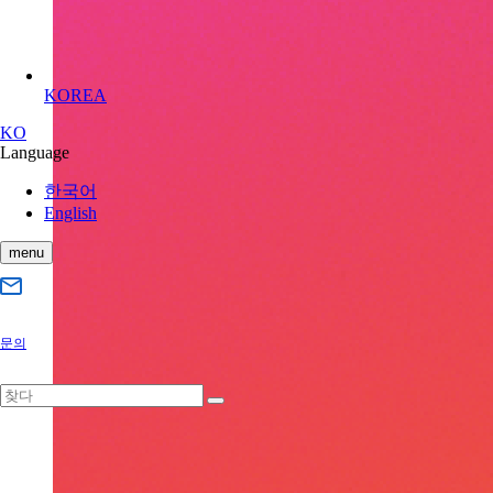
KOREA
KO
Language
한국어
English
menu
문의