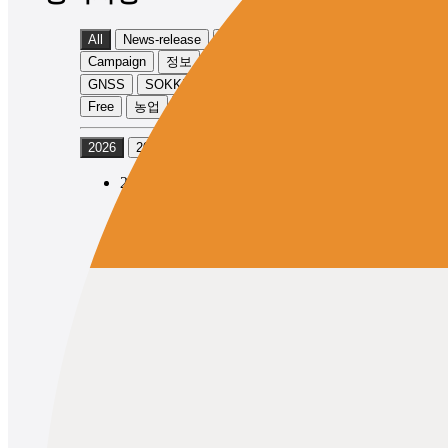
All
News-release
Product-info
Campaign
정보
Event
TOPCON
GNSS
SOKKIA
Physical
Exhibition
Free
농업
토목
2026
2025
2024
2026/05/12
News-release
Product-info
TOPCON
GNSS
Topcon Launches the GNSS Receiver
“HiPer XR” with Expanded
Observation Range
2026/05/12
News-release
Product-info
SOKKIA
GNSS
Topcon Launches SOKKIA Brand
GNSS Receiver “GRX5” with
Expanded Observation Range
1