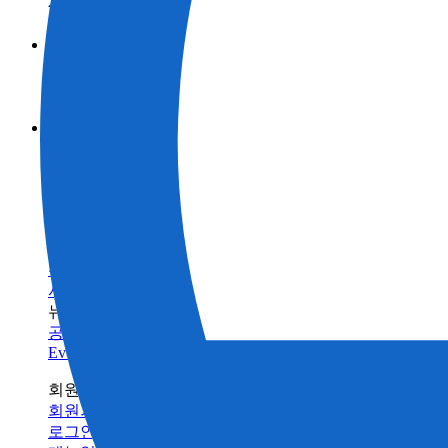
제품정보 카테고리
측량
브랜드
토목
토탈 스테이션
GNSS
TOPCON
활용 사례
건축
SOKKIA
3D 스캐너
산업
BIM 솔루션으로 스캔
ClearEdge3D
머신 컨트롤
제품정보 카테고리
측량
건물 검사 솔루션
인프라 유지 관리
브랜드
토목
토탈 스테이션
건축의 디지털화란 무엇입니까?
모니터링
GNSS
TOPCON
농업
건축
SOKKIA
서포트
데이터 콜렉터
3D 스캐너
농업
ClearEdge3D
트레이닝
소프트웨어
머신 컨트롤
트레이닝센터
레이저
소프트웨어
빌드테크
레벨 / 데오드라이트
FAQ
정밀 농업
유지 관리
관련 제품정보
수리/유지보수
서비스 네트워크
뉴스
공지사항
Events
회원 사이트
회원가입
로그인