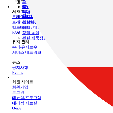
인프라 유지 관리
브랜드
토목
토탈 스테이션
모니터링
GNSS
TOPCON
건축
SOKKIA
서포트
데이터 콜렉터
3D 스캐너
농업
ClearEdge3D
트레이닝
소프트웨어
머신 컨트롤
트레이닝센터
레이저
소프트웨어
빌드테크
레벨 / 데오드라이트
FAQ
정밀 농업
관련 제품정보
유지 관리
수리/유지보수
서비스 네트워크
뉴스
공지사항
Events
회원 사이트
회원가입
로그인
매뉴얼/프로그램
대리점 자료실
Q&A