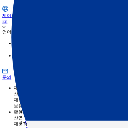
제이피주식회사
En
언어
日本語
영어
문의
제품정보
산업
제품정보 카테고리
측량
브랜드
토목
토탈 스테이션
GNSS
TOPCON
활용 사례
건축
SOKKIA
3D 스캐너
산업
건축의 디지털화란 무엇입니까?
ClearEdge3D
머신 컨트롤
제품정보 카테고리
농업
측량