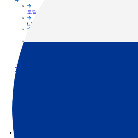
토탈 스테이션
GNSS
3D 스캐너
머신 컨트롤
소프트웨어
브랜드
TOPCON 브랜드
SOKKIA 브랜드
ClearEdge3D 브랜드
서포트