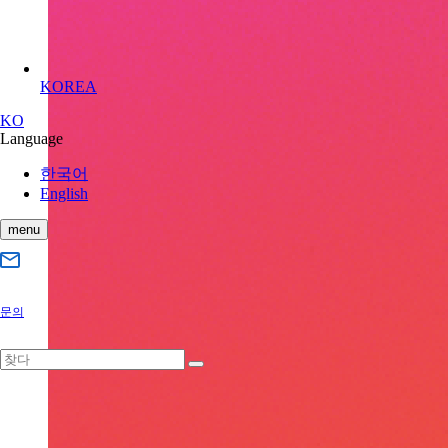
KOREA
KO
Language
한국어
English
menu
문의