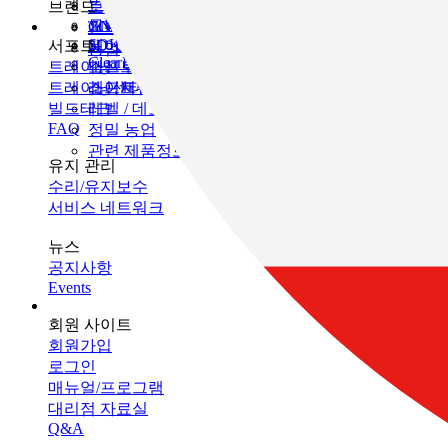
인프라 유지 관리
브랜드
토목
토탈 스테이션
모니터링
GNSS
TOPCON
건축
SOKKIA
서포트
데이터 콜렉터
3D 스캐너
농업
ClearEdge3D
트레이닝
소프트웨어
머신 컨트롤
트레이닝센터
레이저
소프트웨어
빌드테크
레벨 / 데오드라이트
FAQ
정밀 농업
관련 제품정보
유지 관리
수리/유지보수
서비스 네트워크
뉴스
공지사항
Events
회원 사이트
회원가입
로그인
매뉴얼/프로그램
대리점 자료실
Q&A