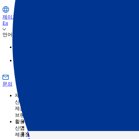
제이피주식회사
En
언어
日本語
영어
문의
제품정보
산업
제품정보 카테고리
측량
브랜드
토목
토탈 스테이션
GNSS
TOPCON
활용 사례
건축
SOKKIA
3D 스캐너
산업
건축의 디지털화란 무엇입니까?
ClearEdge3D
머신 컨트롤
제품정보 카테고리
농업
측량