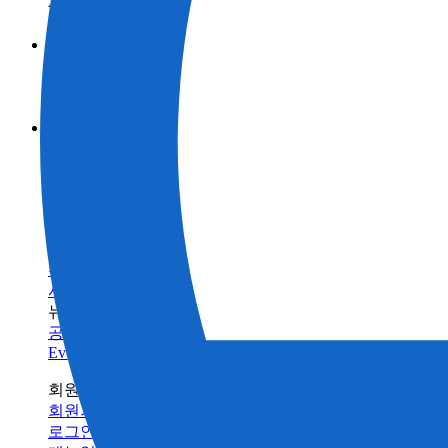
제품정보 카테고리
측량
브랜드
토목
토탈 스테이션
GNSS
TOPCON
활용 사례
건축
SOKKIA
3D 스캐너
산업
BIM 솔루션으로 스캔
ClearEdge3D
머신 컨트롤
제품정보 카테고리
측량
건물 검사 솔루션
인프라 유지 관리
브랜드
토목
토탈 스테이션
건축의 디지털화란 무엇입니까?
모니터링
GNSS
TOPCON
농업
건축
SOKKIA
서포트
데이터 콜렉터
3D 스캐너
농업
ClearEdge3D
트레이닝
소프트웨어
머신 컨트롤
트레이닝센터
레이저
소프트웨어
빌드테크
레벨 / 데오드라이트
FAQ
정밀 농업
유지 관리
관련 제품정보
수리/유지보수
서비스 네트워크
뉴스
공지사항
Events
회원 사이트
회원가입
로그인