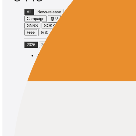
All
News-release
Product-info
Campaign
정보
Event
TOPCON
GNSS
SOKKIA
Physical
Exhibition
Free
농업
토목
2026
2025
2024
2026/05/12
News-release
Product-info
TOPCON
GNSS
Topcon Launches the GNSS Receiver
“HiPer XR” with Expanded
Observation Range
2026/05/12
News-release
Product-info
SOKKIA
GNSS
Topcon Launches SOKKIA Brand
GNSS Receiver “GRX5” with
Expanded Observation Range
1