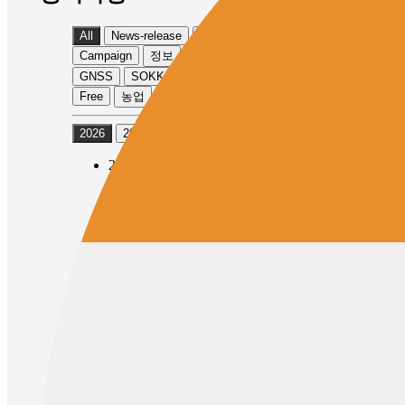
All
News-release
Product-info
Campaign
정보
Event
TOPCON
GNSS
SOKKIA
Physical
Exhibition
Free
농업
토목
2026
2025
2024
2026/05/12
News-release
Product-info
TOPCON
GNSS
Topcon Launches the GNSS Receiver
“HiPer XR” with Expanded
Observation Range
2026/05/12
News-release
Product-info
SOKKIA
GNSS
Topcon Launches SOKKIA Brand
GNSS Receiver “GRX5” with
Expanded Observation Range
1