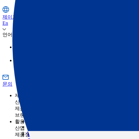
제이피주식회사
En
언어
日本語
영어
문의
제품정보
산업
제품정보 카테고리
측량
브랜드
토목
토탈 스테이션
GNSS
TOPCON
활용 사례
건축
SOKKIA
3D 스캐너
산업
건축의 디지털화란 무엇입니까?
ClearEdge3D
머신 컨트롤
제품정보 카테고리
농업
측량