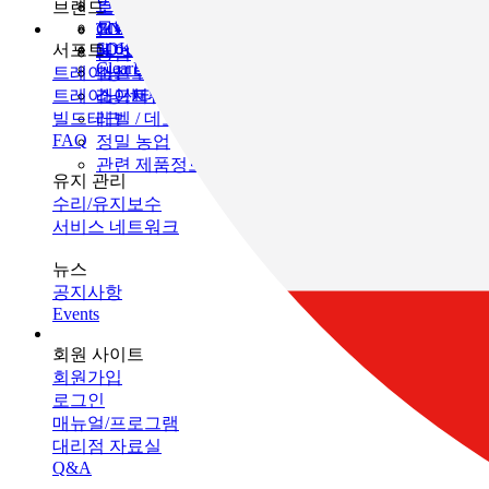
인프라 유지 관리
브랜드
토목
토탈 스테이션
모니터링
GNSS
TOPCON
건축
SOKKIA
서포트
데이터 콜렉터
3D 스캐너
농업
ClearEdge3D
트레이닝
소프트웨어
머신 컨트롤
트레이닝센터
레이저
소프트웨어
빌드테크
레벨 / 데오드라이트
FAQ
정밀 농업
관련 제품정보
유지 관리
수리/유지보수
서비스 네트워크
뉴스
공지사항
Events
회원 사이트
회원가입
로그인
매뉴얼/프로그램
대리점 자료실
Q&A