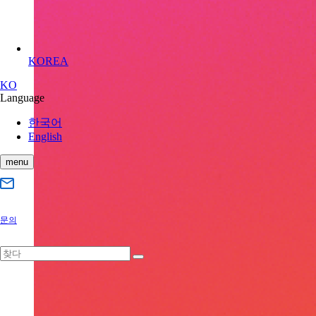
KOREA
KO
Language
한국어
English
menu
문의