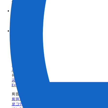
제품정보 카테고리
측량
브랜드
토목
토탈 스테이션
GNSS
TOPCON
활용 사례
건축
SOKKIA
3D 스캐너
산업
BIM 솔루션으로 스캔
ClearEdge3D
머신 컨트롤
제품정보 카테고리
측량
건물 검사 솔루션
인프라 유지 관리
브랜드
토목
토탈 스테이션
건축의 디지털화란 무엇입니까?
모니터링
GNSS
TOPCON
농업
건축
SOKKIA
서포트
데이터 콜렉터
3D 스캐너
농업
ClearEdge3D
트레이닝
소프트웨어
머신 컨트롤
트레이닝센터
레이저
소프트웨어
빌드테크
레벨 / 데오드라이트
FAQ
정밀 농업
유지 관리
관련 제품정보
수리/유지보수
서비스 네트워크
뉴스
공지사항
Events
회원 사이트
회원가입
로그인