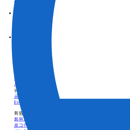
제품정보 카테고리
측량
브랜드
토목
토탈 스테이션
GNSS
TOPCON
활용 사례
건축
SOKKIA
3D 스캐너
산업
BIM 솔루션으로 스캔
ClearEdge3D
머신 컨트롤
제품정보 카테고리
측량
건물 검사 솔루션
인프라 유지 관리
브랜드
토목
토탈 스테이션
건축의 디지털화란 무엇입니까?
모니터링
GNSS
TOPCON
농업
건축
SOKKIA
서포트
데이터 콜렉터
3D 스캐너
농업
ClearEdge3D
트레이닝
소프트웨어
머신 컨트롤
트레이닝센터
레이저
소프트웨어
빌드테크
레벨 / 데오드라이트
FAQ
정밀 농업
유지 관리
관련 제품정보
수리/유지보수
서비스 네트워크
뉴스
공지사항
Events
회원 사이트
회원가입
로그인