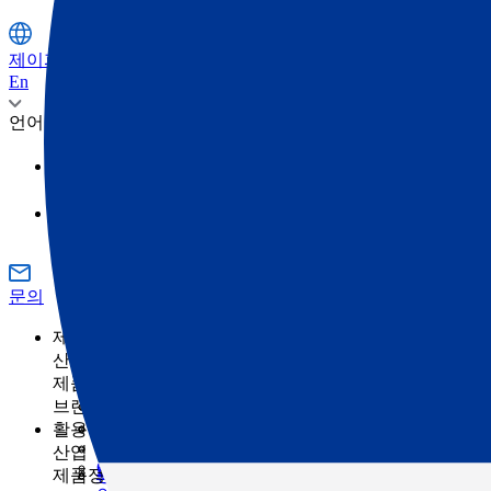
제이피주식회사
En
언어
日本語
영어
문의
제품정보
산업
제품정보 카테고리
측량
브랜드
토목
토탈 스테이션
GNSS
TOPCON
활용 사례
건축
SOKKIA
3D 스캐너
산업
건축의 디지털화란 무엇입니까?
ClearEdge3D
머신 컨트롤
제품정보 카테고리
농업
측량