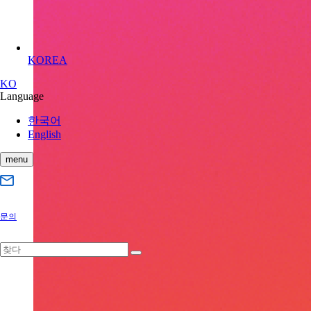
KOREA
KO
Language
한국어
English
menu
문의