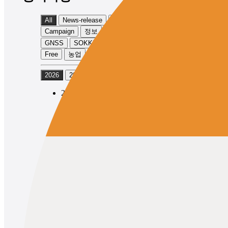
All
News-release
Product-info
Campaign
정보
Event
TOPCON
GNSS
SOKKIA
Physical
Exhibition
Free
농업
토목
2026
2025
2024
2026/05/12
News-release
Product-info
TOPCON
GNSS
Topcon Launches the GNSS Receiver
“HiPer XR” with Expanded
Observation Range
2026/05/12
News-release
Product-info
SOKKIA
GNSS
Topcon Launches SOKKIA Brand
GNSS Receiver “GRX5” with
Expanded Observation Range
1