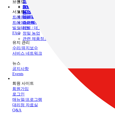
인프라 유지 관리
브랜드
토목
토탈 스테이션
모니터링
GNSS
TOPCON
건축
SOKKIA
서포트
데이터 콜렉터
3D 스캐너
농업
ClearEdge3D
트레이닝
소프트웨어
머신 컨트롤
트레이닝센터
레이저
소프트웨어
빌드테크
레벨 / 데오드라이트
FAQ
정밀 농업
관련 제품정보
유지 관리
수리/유지보수
서비스 네트워크
뉴스
공지사항
Events
회원 사이트
회원가입
로그인
매뉴얼/프로그램
대리점 자료실
Q&A