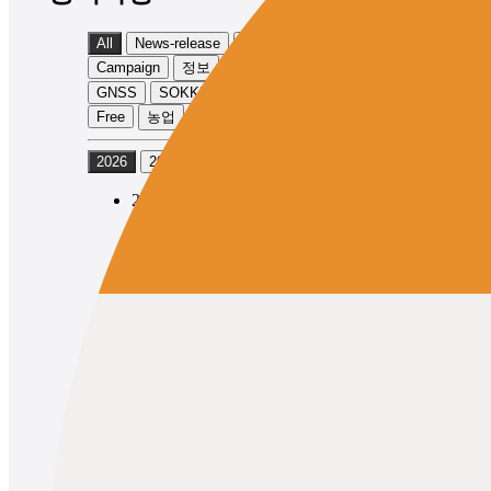
All
News-release
Product-info
Campaign
정보
Event
TOPCON
GNSS
SOKKIA
Physical
Exhibition
Free
농업
토목
2026
2025
2024
2026/05/12
News-release
Product-info
TOPCON
GNSS
Topcon Launches the GNSS Receiver
“HiPer XR” with Expanded
Observation Range
2026/05/12
News-release
Product-info
SOKKIA
GNSS
Topcon Launches SOKKIA Brand
GNSS Receiver “GRX5” with
Expanded Observation Range
1