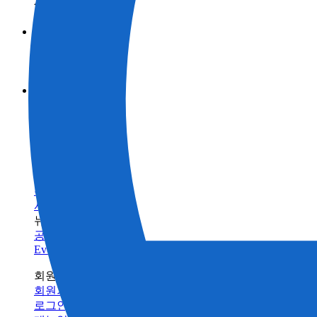
제품정보 카테고리
측량
브랜드
토목
토탈 스테이션
GNSS
TOPCON
활용 사례
건축
SOKKIA
3D 스캐너
산업
BIM 솔루션으로 스캔
ClearEdge3D
머신 컨트롤
제품정보 카테고리
측량
건물 검사 솔루션
인프라 유지 관리
브랜드
토목
토탈 스테이션
건축의 디지털화란 무엇입니까?
모니터링
GNSS
TOPCON
농업
건축
SOKKIA
서포트
데이터 콜렉터
3D 스캐너
농업
ClearEdge3D
트레이닝
소프트웨어
머신 컨트롤
트레이닝센터
레이저
소프트웨어
빌드테크
레벨 / 데오드라이트
FAQ
정밀 농업
유지 관리
관련 제품정보
수리/유지보수
서비스 네트워크
뉴스
공지사항
Events
회원 사이트
회원가입
로그인