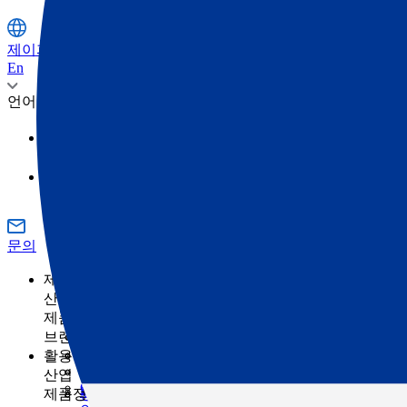
제이피주식회사
En
언어
日本語
영어
문의
제품정보
산업
제품정보 카테고리
측량
브랜드
토목
토탈 스테이션
GNSS
TOPCON
활용 사례
건축
SOKKIA
3D 스캐너
산업
건축의 디지털화란 무엇입니까?
ClearEdge3D
머신 컨트롤
제품정보 카테고리
농업
측량