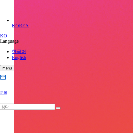
KOREA
KO
Language
한국어
English
menu
문의