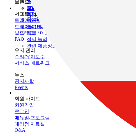
인프라 유지 관리
브랜드
토목
토탈 스테이션
모니터링
GNSS
TOPCON
건축
SOKKIA
서포트
데이터 콜렉터
3D 스캐너
농업
ClearEdge3D
트레이닝
소프트웨어
머신 컨트롤
트레이닝센터
레이저
소프트웨어
빌드테크
레벨 / 데오드라이트
FAQ
정밀 농업
관련 제품정보
유지 관리
수리/유지보수
서비스 네트워크
뉴스
공지사항
Events
회원 사이트
회원가입
로그인
매뉴얼/프로그램
대리점 자료실
Q&A