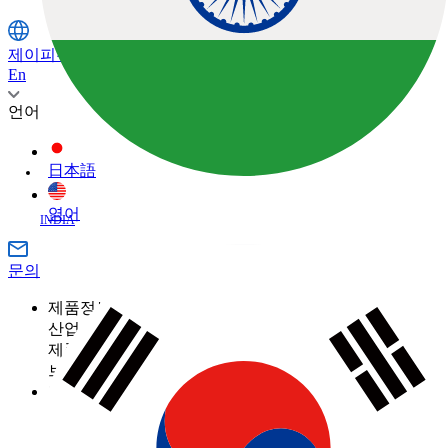
제이피주식회사
En
언어
日本語
영어
문의
제품정보
산업
제품정보 카테고리
측량
브랜드
토목
토탈 스테이션
GNSS
TOPCON
활용 사례
건축
SOKKIA
3D 스캐너
산업
건축의 디지털화란 무엇입니까?
ClearEdge3D
머신 컨트롤
제품정보 카테고리
농업
측량