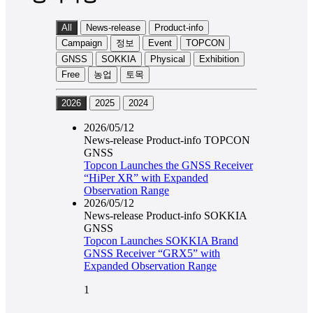
All
News-release
Product-info
Campaign
정보
Event
TOPCON
GNSS
SOKKIA
Physical
Exhibition
Free
농업
토목
2026
2025
2024
2026/05/12
News-release
Product-info
TOPCON
GNSS
Topcon Launches the GNSS Receiver
“HiPer XR” with Expanded
Observation Range
2026/05/12
News-release
Product-info
SOKKIA
GNSS
Topcon Launches SOKKIA Brand
GNSS Receiver “GRX5” with
Expanded Observation Range
1