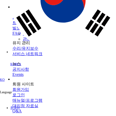
인프라 유지 관리
브랜드
토목
토탈 스테이션
모니터링
GNSS
TOPCON
건축
SOKKIA
서포트
데이터 콜렉터
3D 스캐너
농업
ClearEdge3D
트레이닝
소프트웨어
머신 컨트롤
트레이닝센터
레이저
소프트웨어
빌드테크
레벨 / 데오드라이트
FAQ
정밀 농업
관련 제품정보
유지 관리
수리/유지보수
서비스 네트워크
뉴스
공지사항
Events
회원 사이트
회원가입
로그인
매뉴얼/프로그램
대리점 자료실
Q&A