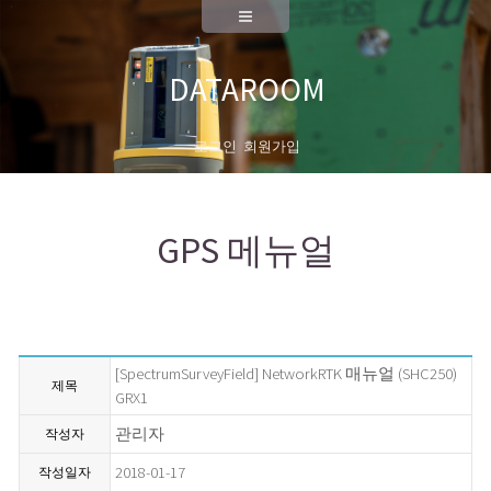
A/S
측량기기 성능검사
DATAROOM
대리점안내
회사소개
로그인
회원가입
대표이사 인사말
연혁
GPS 메뉴얼
News
채용공고
오시는길
[SpectrumSurveyField] NetworkRTK 매뉴얼 (SHC250)
제목
GRX1
관리자
작성자
2018-01-17
작성일자