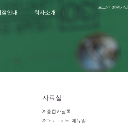
로그인
회원가입
리점안내
회사소개
자료실
종합카달록
Total station 메뉴얼